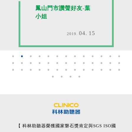
鳳山門市讚聲好友-葉
小姐
04
15
2019
【 科林助聽器榮獲國家磐石獎肯定與SGS ISO國