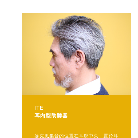
ITE
耳內型助聽器
麥克風集音的位置在耳廓中央，置於耳