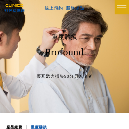
線上預約
服務據點
重度聽損
Profound
優耳聽力損失90分貝以上者
產品總覽
重度聽損