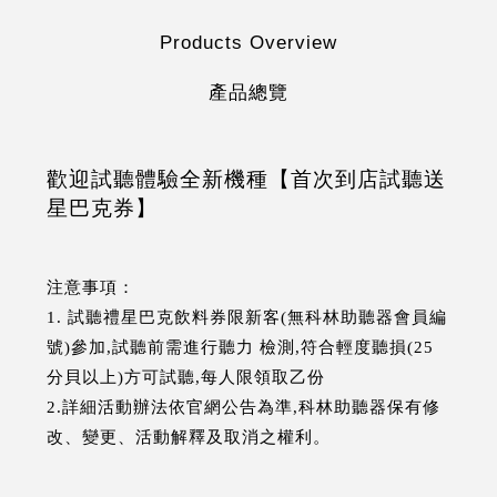
Products Overview
產品總覽
歡迎試聽體驗全新機種【首次到店試聽送
星巴克券】
注意事項：
1. 試聽禮星巴克飲料券限新客(無科林助聽器會員編
號)參加,試聽前需進行聽力 檢測,符合輕度聽損(25
分貝以上)方可試聽,每人限領取乙份
2.詳細活動辦法依官網公告為準,科林助聽器保有修
改、變更、活動解釋及取消之權利。