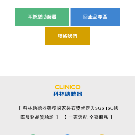
耳掛型助聽器
回產品專區
聯絡我們
【 科林助聽器榮獲國家磐石獎肯定與SGS ISO國
際服務品質驗證 】 【 一家選配 全臺服務 】