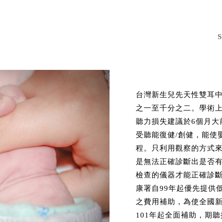
台灣新生兒先天性雙耳
之一至千分之二。學術
聽力損失建議於6個月大
受聽能復健/創健，能使
程。只利用觀察的方式
是無法正確診斷出是否
檢查的儀器才能正確診
康署自99年起優先提供
之費用補助，為使全國
101年起全面補助，期