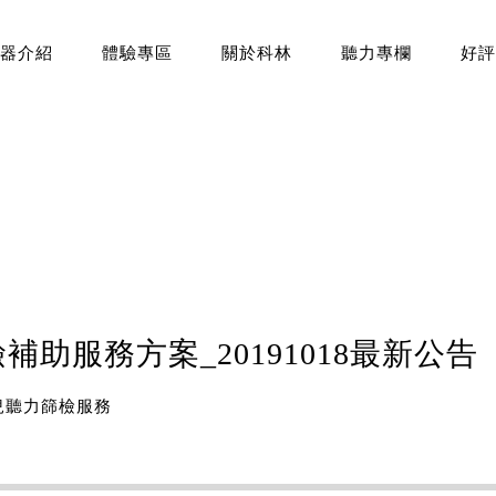
器介紹
體驗專區
關於科林
聽力專欄
好評
助服務方案_20191018最新公告
兒聽力篩檢服務