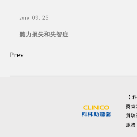
09
25
2019
聽力損失和失智症
Prev
【 
獎肯
質驗
服務