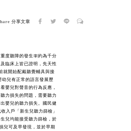
Share 分享文章
中重度聽障的發生率約為千分
上及臨床上皆已證明，先天性
前就開始配戴聽覺輔具與接
嬰幼兒有正常的語言發展歷
來看嬰兒對聲音的行為反應，
有聽力損失的問題，需要聽力
斷出嬰兒的聽力損失。國民健
低收入戶「新生兒聽力篩檢」
新生兒均能接受聽力篩檢，於
聽損兒可及早發現，並於早期