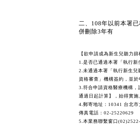
​二、108年以前本
併刪除3年有
【欲申請成為新生兒聽力篩
1.是否已通過本署「執行
2.未通過本署「執行新生
資格審查」機構簽約，並於
3.符合申請資格醫療機構
通過日起計算】，始得實施
4.郵寄地址：10341 台北
傳真電話：02-25220629
5.本業務聯繫窗口(02)2522