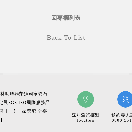
回專欄列表
Back To List
科林助聽器榮獲國家磐石
定與SGS ISO國際服務品
證 】 【 一家選配 全臺
立即查詢據點
預約專人
 】
location
0800-551